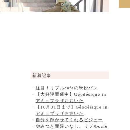
新着記事
注目！リプルcafeの米粉パン
【大好評開催中】Géodésique in
アミュプラザおおいた
【10月31日まで】Géodésique in
アミュプラザおおいた
自分を輝かせてくれるビジュー
やみつき間違いなし。リプルcafe