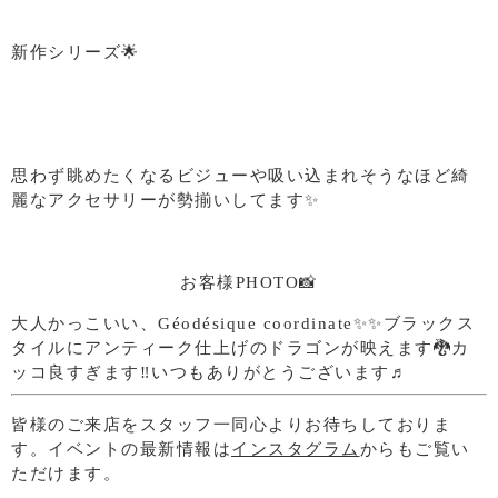
新作シリーズ🌟
思わず眺めたくなるビジューや吸い込まれそうなほど綺
麗なアクセサリーが勢揃いしてます✨
お客様PHOTO📸
大人かっこいい、Géodésique coordinate✨✨ブラックス
タイルにアンティーク仕上げのドラゴンが映えます🐉カ
ッコ良すぎます‼️いつもありがとうございます♬
皆様のご来店をスタッフ一同心よりお待ちしておりま
す。イベントの最新情報は
インスタグラム
からもご覧い
ただけます。